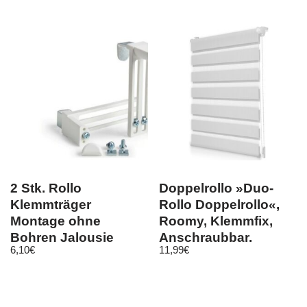
2 Stk. Rollo
Doppelrollo »Duo-
Klemmträger
Rollo Doppelrollo«,
Montage ohne
Roomy, Klemmfix,
Bohren Jalousie
Anschraubbar,
6,10
€
11,99
€
Rollo extra lang und
freihängend, Weiß
sehr flach