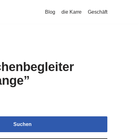
Blog
die Karre
Geschäft
henbegleiter
ange”
Suchen