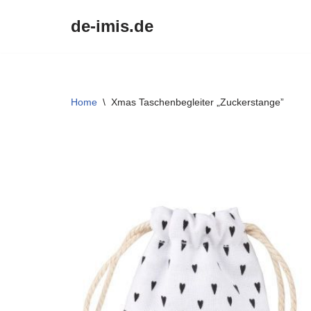
de-imis.de
Przejdź
do
treści
Home
\
Xmas Taschenbegleiter „Zuckerstange”