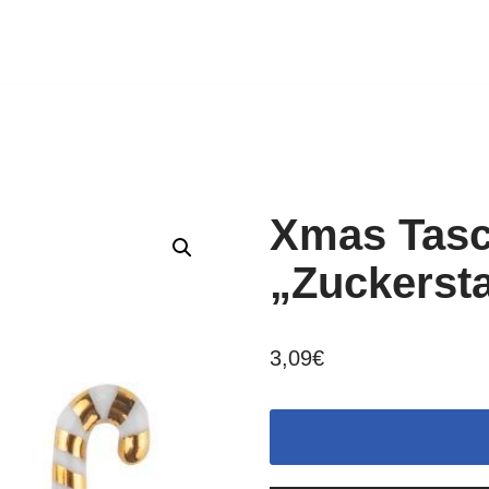
Xmas Tasc
„Zuckerst
3,09
€