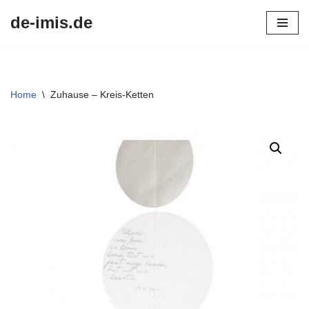
de-imis.de
Przejdź
do
treści
Home
\
Zuhause – Kreis-Ketten