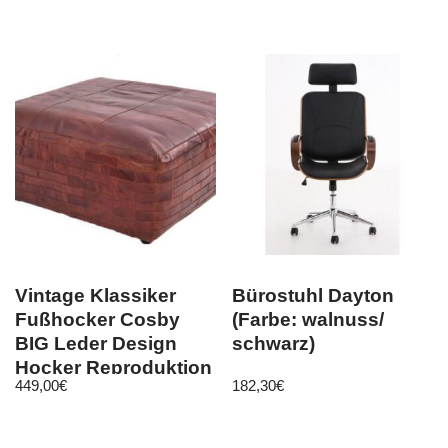
Vintage Klassiker
Bürostuhl Dayton
Fußhocker Cosby
(Farbe: walnuss/
BIG Leder Design
schwarz)
Hocker Reproduktion
449,00
€
182,30
€
ST-29