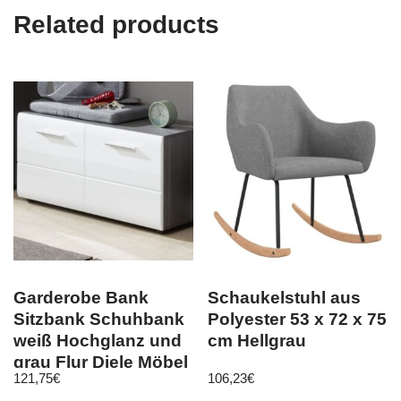
Related products
Garderobe Bank
Schaukelstuhl aus
Sitzbank Schuhbank
Polyester 53 x 72 x 75
weiß Hochglanz und
cm Hellgrau
grau Flur Diele Möbel
121,75
€
106,23
€
Line