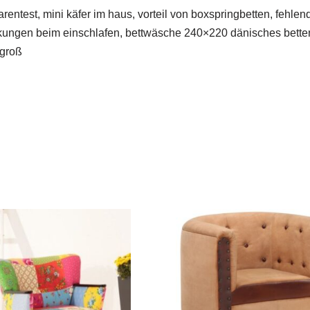
rentest, mini käfer im haus, vorteil von boxspringbetten, fehlend
uckungen beim einschlafen, bettwäsche 240×220 dänisches bettenl
 groß