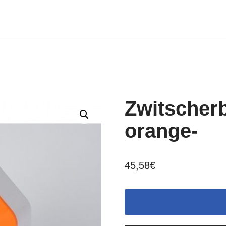
Zwitscherb
orange-
45,58
€