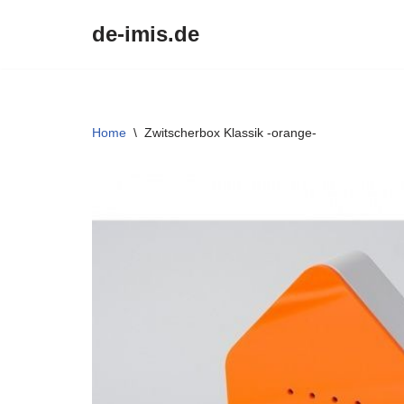
de-imis.de
Przejdź
do
treści
Home
\
Zwitscherbox Klassik -orange-