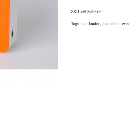
SKU:
c6b2c8f6752f
Tags:
bett kaufen
,
jugendbett
,
war