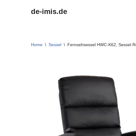
de-imis.de
Przejdź
do
treści
Home
\
Sessel
\
Fernsehsessel HWC-K62, Sessel Rel