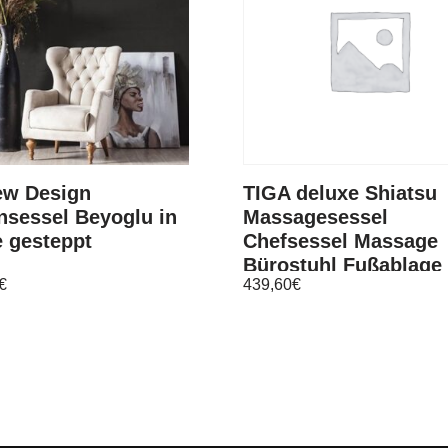
ew Design
TIGA deluxe Shiatsu
nsessel Beyoglu in
Massagesessel
 gesteppt
Chefsessel Massage
Bürostuhl Fußablage
€
439,60
€
Schwarz