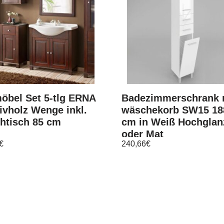
öbel Set 5-tlg ERNA
Badezimmerschrank 
vholz Wenge inkl.
wäschekorb SW15 18
htisch 85 cm
cm in Weiß Hochglan
oder Mat
€
240,66
€