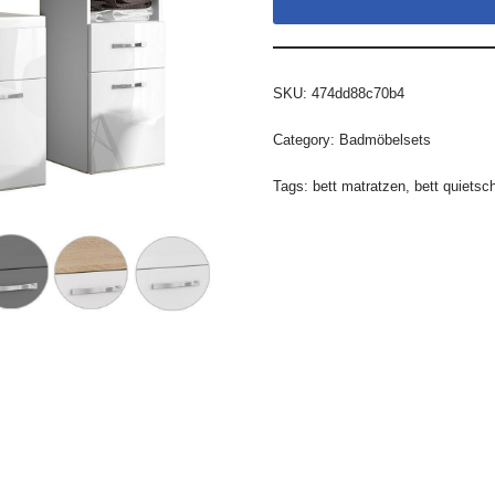
SKU:
474dd88c70b4
Category:
Badmöbelsets
Tags:
bett matratzen
,
bett quietsc