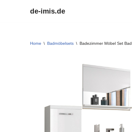
de-imis.de
Przejdź
do
treści
Home
\
Badmöbelsets
\
Badezimmer Möbel Set Bad