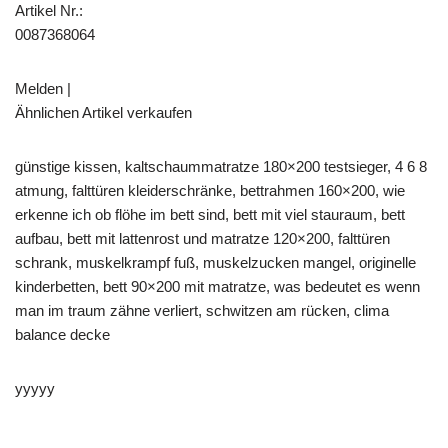
Artikel Nr.:
0087368064
Melden |
Ähnlichen Artikel verkaufen
günstige kissen, kaltschaummatratze 180×200 testsieger, 4 6 8
atmung, falttüren kleiderschränke, bettrahmen 160×200, wie
erkenne ich ob flöhe im bett sind, bett mit viel stauraum, bett
aufbau, bett mit lattenrost und matratze 120×200, falttüren
schrank, muskelkrampf fuß, muskelzucken mangel, originelle
kinderbetten, bett 90×200 mit matratze, was bedeutet es wenn
man im traum zähne verliert, schwitzen am rücken, clima
balance decke
yyyyy