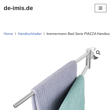
de-imis.de
Przejdź
do
treści
Home
\
Handtuchhalter
\
bremermann Bad-Serie PIAZZA Handtuch