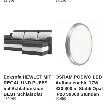
22,99
€
97,99
€
38×20 cm
Armlehne 95-105cm
Ecksofa HEWLET MIT
OSRAM POSIVO LED
REGAL UND PUFFS
Aufbauleuchte 17W
mit Schlaffunktion
830 800lm Stahl/ Opal
BEST Schlafsofa!
IP20 30000 Stunden
484,76
€
50,65
€
345x95mm.