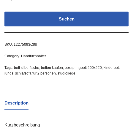
Suchen
SKU:
12275093c39f
Category:
Handtuchhalter
Tags:
bett silberfische
,
betten kaufen
,
boxspringbett 200x220
,
kinderbett
jungs
,
schlafsofa für 2 personen
,
studioliege
Description
Kurzbeschreibung