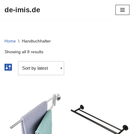
de-imis.de
Przejdź
do
treści
Home
\
Handtuchhalter
Showing all 8 results