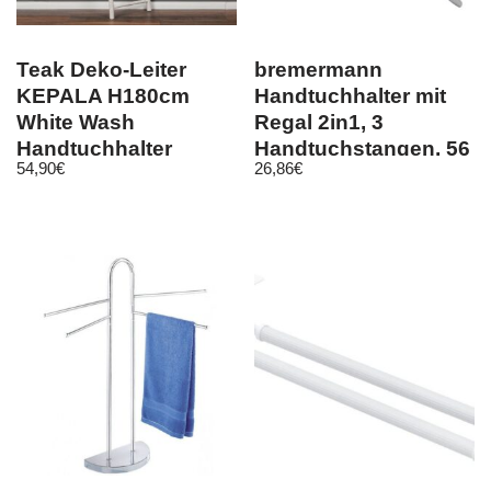
Teak Deko-Leiter
bremermann
KEPALA H180cm
Handtuchhalter mit
White Wash
Regal 2in1, 3
Handtuchhalter
Handtuchstangen, 56
54,90
€
26,86
€
Kleiderständer Leiter
x 43,5 cm, verchromt