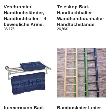
Verchromter
Teleskop Bad-
Handtuchständer,
Handtuchhalter
Handtuchhalter – 4
Wandhandtuchhalter
bewegliche Arme,
Handtuchstange
36,17
€
26,86
€
WENKO
Handtuch 2 Armen
bremermann Bad-
Bambusleiter Leiter