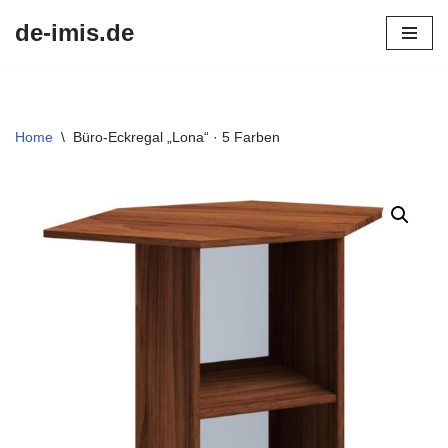
de-imis.de
Przejdź
do
treści
Home
\
Büro-Eckregal „Lona“ · 5 Farben