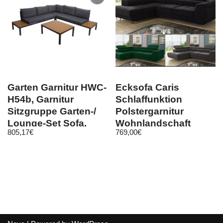
Garten Garnitur HWC-
Ecksofa Caris
H54b, Garnitur
Schlaffunktion
Sitzgruppe Garten-/
Polstergarnitur
Lounge-Set Sofa,
Wohnlandschaft
805,17
€
769,00
€
Olefin
einstellbare
Kopfstützen