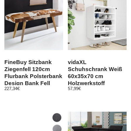
FineBuy Sitzbank
vidaXL
Ziegenfell 120cm
Schuhschrank Weiß
Flurbank Polsterbank
60x35x70 cm
Design Bank Fell
Holzwerkstoff
227,34
€
57,99
€
Bettbank