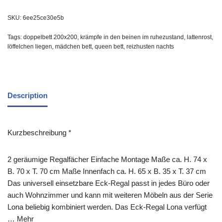
SKU:
6ee25ce30e5b
Tags:
doppelbett 200x200
,
krämpfe in den beinen im ruhezustand
,
lattenrost
,
löffelchen liegen
,
mädchen bett
,
queen bett
,
reizhusten nachts
Description
Kurzbeschreibung *
2 geräumige Regalfächer Einfache Montage Maße ca. H. 74 x
B. 70 x T. 70 cm Maße Innenfach ca. H. 65 x B. 35 x T. 37 cm
Das universell einsetzbare Eck-Regal passt in jedes Büro oder
auch Wohnzimmer und kann mit weiteren Möbeln aus der Serie
Lona beliebig kombiniert werden. Das Eck-Regal Lona verfügt
… Mehr