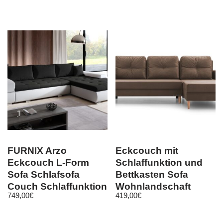
Couch
FURNIX Arzo
Eckcouch mit
Eckcouch L-Form
Schlaffunktion und
Sofa Schlafsofa
Bettkasten Sofa
Couch Schlaffunktion
Wohnlandschaft
749,00
€
419,00
€
MA 120 + OR 100
Couch Carl Braun