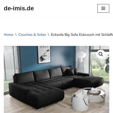
de-imis.de
Przejdź
do
treści
Home
\
Couches & Sofas
\
Ecksofa Big Sofa Eckcouch mit Schlaf