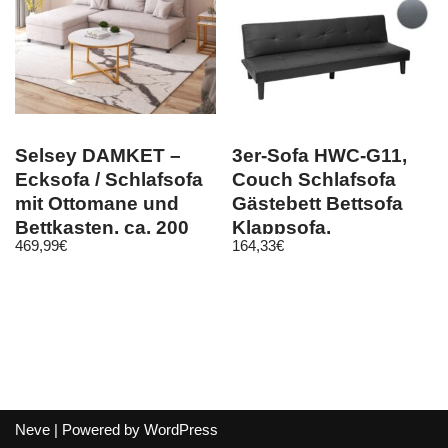
Selsey DAMKET –
3er-Sofa HWC-G11,
Ecksofa / Schlafsofa
Couch Schlafsofa
mit Ottomane und
Gästebett Bettsofa
Bettkasten, ca. 200
Klappsofa,
469,99
€
164,33
€
cm
Schlaffunktion 195cm
Neve
| Powered by
WordPress