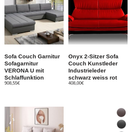
Sofa Couch Garnitur
Onyx 2-Sitzer Sofa
Sofagarnitur
Couch Kunstleder
VERONA U mit
Industrieleder
Schlaffunktion
schwarz weiss rot
908,55
€
408,00
€
Wohnlandschaft NEU
emoebel24