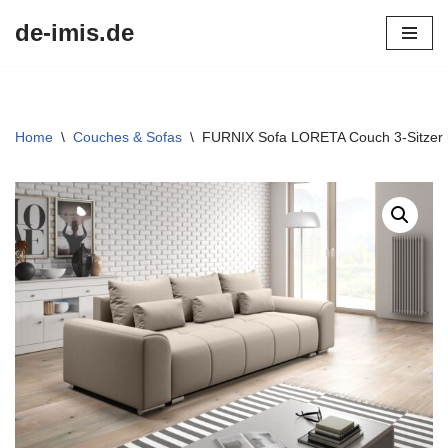
de-imis.de
Przejdź
do
treści
Home
\
Couches & Sofas
\
FURNIX Sofa LORETA Couch 3-Sitzer mi