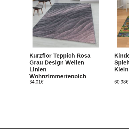
Kurzflor Teppich Rosa
Kinde
Grau Design Wellen
Spiel
Linien
Klein
Wohnzimmerteppich
34,01
€
60,98
€
Weich