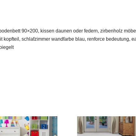
odenbett 90×200, kissen daunen oder federn, zirbenholz möbel,
 kopfteil, schlafzimmer wandfarbe blau, renforce bedeutung, ea
piegelt