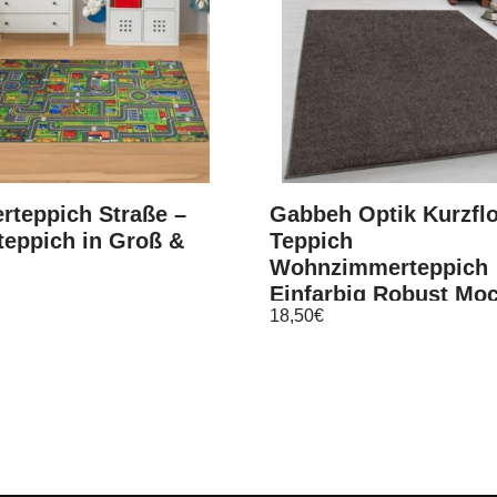
rteppich Straße –
Gabbeh Optik Kurzfl
teppich in Groß &
Teppich
Wohnzimmerteppich
Einfarbig Robust Mo
18,50
€
Meliert