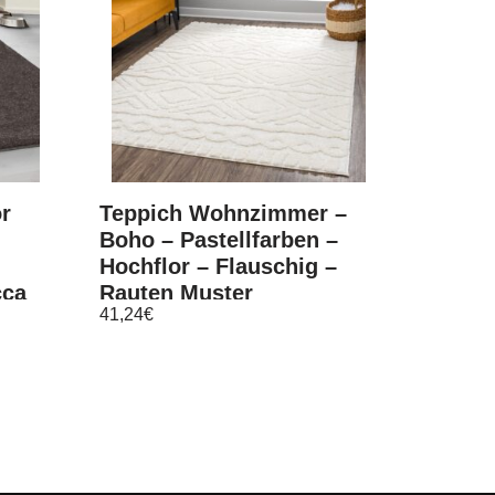
or
Teppich Wohnzimmer –
Boho – Pastellfarben –
Hochflor – Flauschig –
cca
Rauten Muster
41,24
€