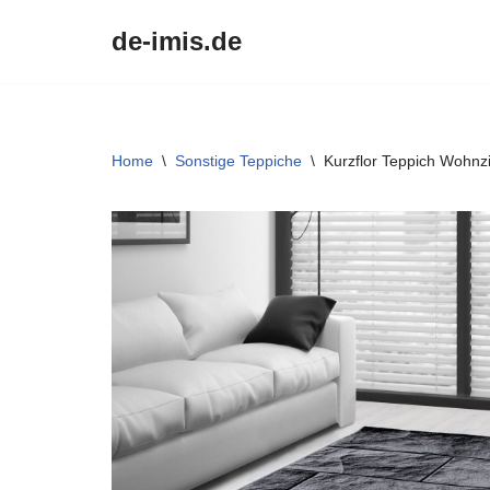
de-imis.de
Przejdź
do
treści
Home
\
Sonstige Teppiche
\
Kurzflor Teppich Wohnz