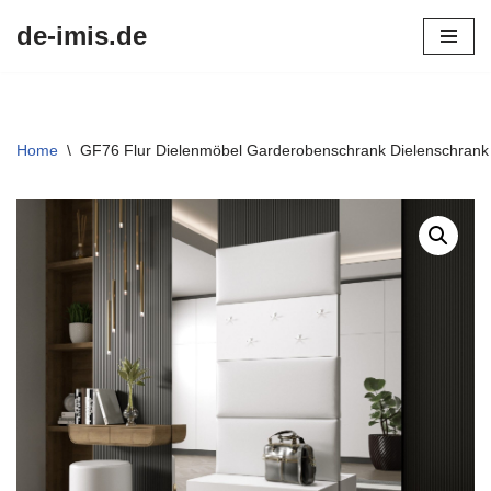
de-imis.de
Przejdź
do
treści
Home
\
GF76 Flur Dielenmöbel Garderobenschrank Dielenschrank