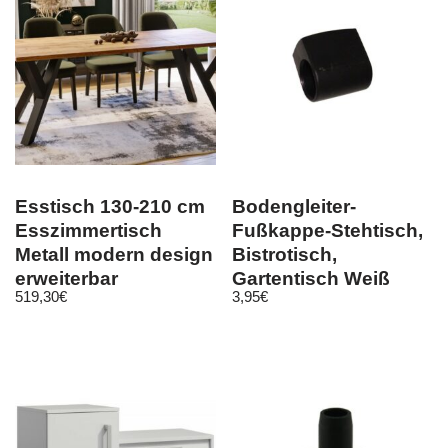
Esstisch 130-210 cm
Bodengleiter-
Esszimmertisch
Fußkappe-Stehtisch,
Metall modern design
Bistrotisch,
erweiterbar
Gartentisch Weiß
519,30
€
3,95
€
ausziehbar
oder Anthrazit,
D28mm