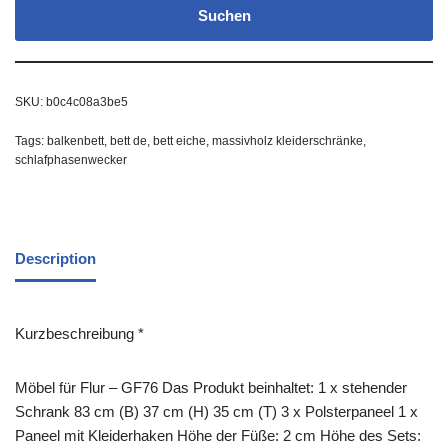
Suchen
SKU:
b0c4c08a3be5
Tags:
balkenbett
,
bett de
,
bett eiche
,
massivholz kleiderschränke
,
schlafphasenwecker
Description
Kurzbeschreibung *
Möbel für Flur – GF76 Das Produkt beinhaltet: 1 x stehender
Schrank 83 cm (B) 37 cm (H) 35 cm (T) 3 x Polsterpaneel 1 x
Paneel mit Kleiderhaken Höhe der Füße: 2 cm Höhe des Sets: