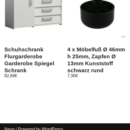
Schuhschrank
4 x Möbelfuß Ø 46mm
Flurgarderobe
h 25mm, Zapfen Ø
Garderobe Spiegel
13mm Kunststoff
Schrank
schwarz rund
82,68
€
7,90
€
Wandgarderobe
Möbelgleiter
weiss
Neve
| Powered by
WordPress