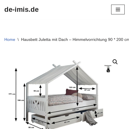
de-imis.de
Przejdź
do
treści
Home
\
Hausbett Juletta mit Dach – Himmelvorrichtung 90 * 200 c