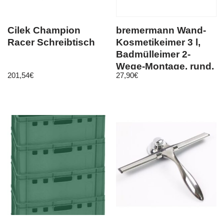
Cilek Champion
bremermann Wand-
Racer Schreibtisch
Kosmetikeimer 3 l,
Badmülleimer 2-
Wege-Montage, rund,
201,54
€
27,90
€
schwarz matt