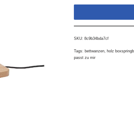
SKU:
8c9b34bda7cf
Tags:
bettwanzen
,
holz boxspringb
passt zu mir