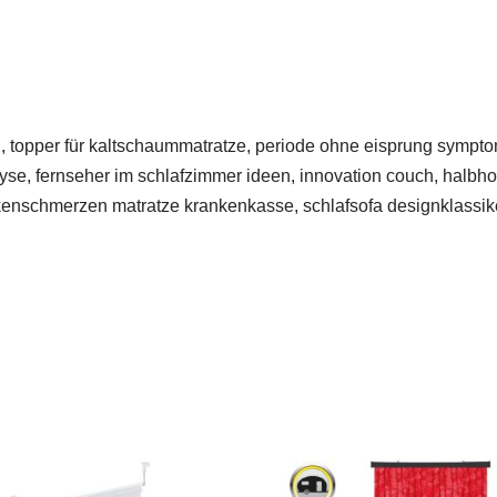
, topper für kaltschaummatratze, periode ohne eisprung sympto
e, fernseher im schlafzimmer ideen, innovation couch, halbhoh
kenschmerzen matratze krankenkasse, schlafsofa designklassiker