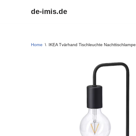
de-imis.de
Przejdź
do
treści
Home
\
IKEA Tvärhand Tischleuchte Nachttischlamp