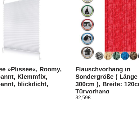
ee »Plissee«, Roomy,
Flauschvorhang in
annt, Klemmfix,
Sondergröße ( Länge 
annt, blickdicht,
300cm ), Breite: 120
Türvorhang
82,59
€