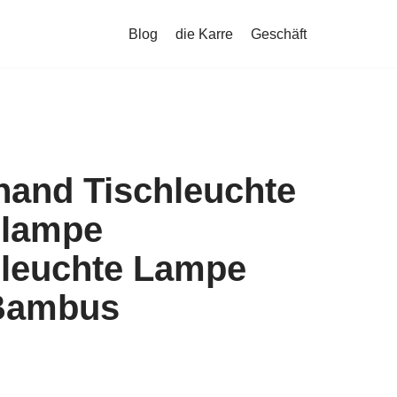
Blog
die Karre
Geschäft
hand Tischleuchte
hlampe
hleuchte Lampe
 Bambus