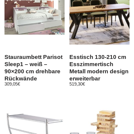
Stauraumbett Parisot
Esstisch 130-210 cm
Sleep1 – weiß –
Esszimmertisch
90×200 cm drehbare
Metall modern design
Rückwände
erweiterbar
309,05
€
519,30
€
ausziehbar