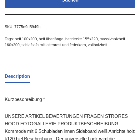
SKU:
7775e9d5949b
Tags:
bett 100x200
,
bett überlänge
,
bettdecke 155x220
,
massivholzbett
160x200
,
schlafsofa mit lattenrost und federkern
,
vollholzbett
Description
Kurzbeschreibung *
UNSERE ARTIKEL BEWERTUNGEN FRAGEN STRORES
HOOD FOTOGALLERIE PRODUKTBESCHREIBUNG
Kommode mit 6 Schubladen innen Sideboard weiß Anrichte holz
k120 biel Beschreibung : Der universelle Look wird die