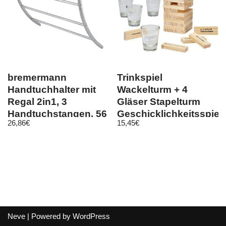
bremermann
Trinkspiel
Handtuchhalter mit
Wackelturm + 4
Regal 2in1, 3
Gläser Stapelturm
Handtuchstangen, 56
Geschicklichkeitsspiel
26,86
€
15,45
€
x 43,5 cm, verchromt
Partyspiel
Neve
| Powered by
WordPress