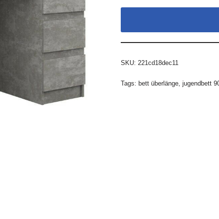
SKU:
221cd18dec11
Tags:
bett überlänge
,
jugendbett 9