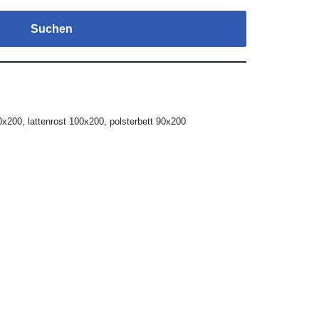
Suchen
0x200
,
lattenrost 100x200
,
polsterbett 90x200