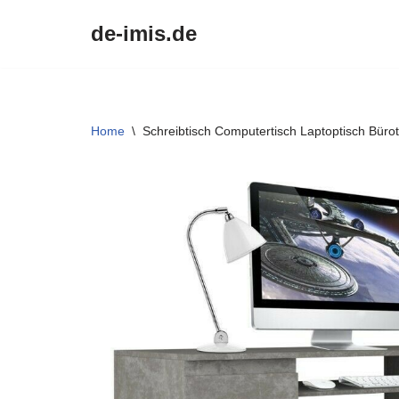
de-imis.de
Przejdź
do
treści
Home
\
Schreibtisch Computertisch Laptoptisch Bürot