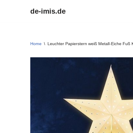
de-imis.de
Przejdź
do
treści
Home
\
Leuchter Papierstern weiß Metall-Eiche Fuß