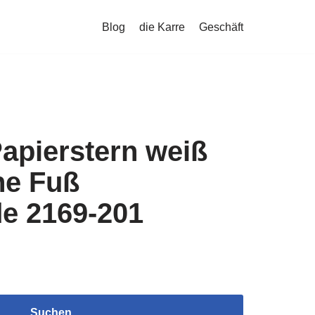
Blog
die Karre
Geschäft
apierstern weiß
he Fuß
e 2169-201
Suchen