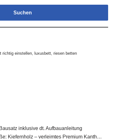
Suchen
t richtig einstellen
,
luxusbett
,
riesen betten
ausatz inklusive dt. Aufbauanleitung
aße: Kiefernholz – verleimtes Premium Kanth…