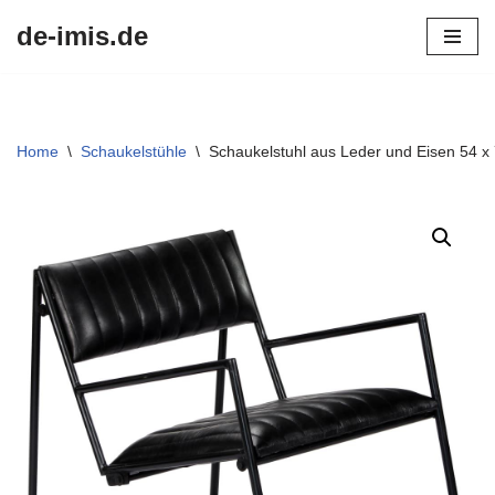
de-imis.de
Przejdź
do
treści
Home
\
Schaukelstühle
\
Schaukelstuhl aus Leder und Eisen 54 x