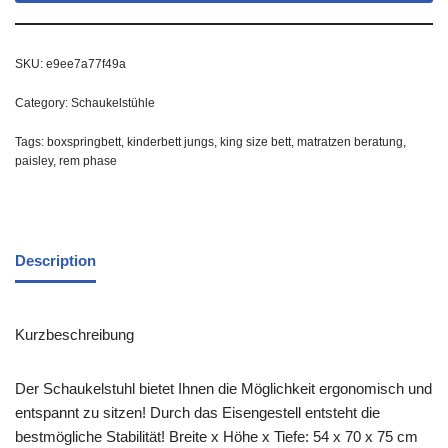
SKU:
e9ee7a77f49a
Category:
Schaukelstühle
Tags:
boxspringbett
,
kinderbett jungs
,
king size bett
,
matratzen beratung
,
paisley
,
rem phase
Description
Kurzbeschreibung
Der Schaukelstuhl bietet Ihnen die Möglichkeit ergonomisch und
entspannt zu sitzen! Durch das Eisengestell entsteht die
bestmögliche Stabilität! Breite x Höhe x Tiefe: 54 x 70 x 75 cm