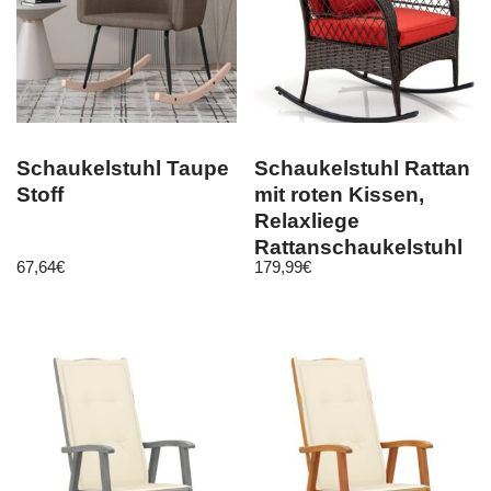
Schaukelstuhl Taupe
Schaukelstuhl Rattan
Stoff
mit roten Kissen,
Relaxliege
Rattanschaukelstuhl
67,64
€
179,99
€
67x87x95cm