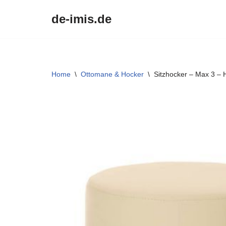
de-imis.de
Przejdź
do
treści
Home
\
Ottomane & Hocker
\
Sitzhocker – Max 3 –