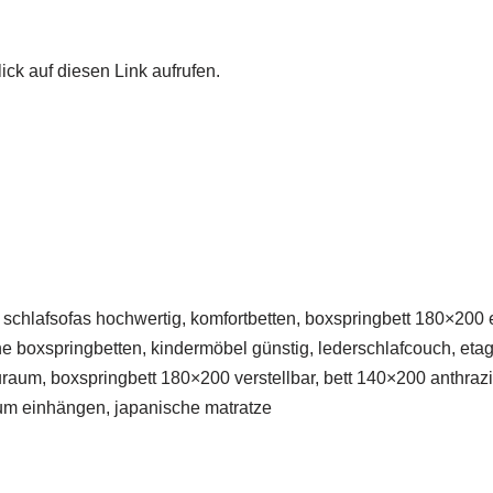
ick auf diesen Link aufrufen.
h, schlafsofas hochwertig, komfortbetten, boxspringbett 180×200
e boxspringbetten, kindermöbel günstig, lederschlafcouch, eta
uraum, boxspringbett 180×200 verstellbar, bett 140×200 anthrazit
 zum einhängen, japanische matratze