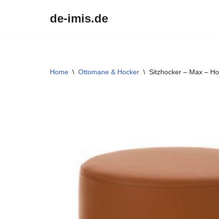
de-imis.de
Przejdź
do
treści
Home
\
Ottomane & Hocker
\
Sitzhocker – Max – H