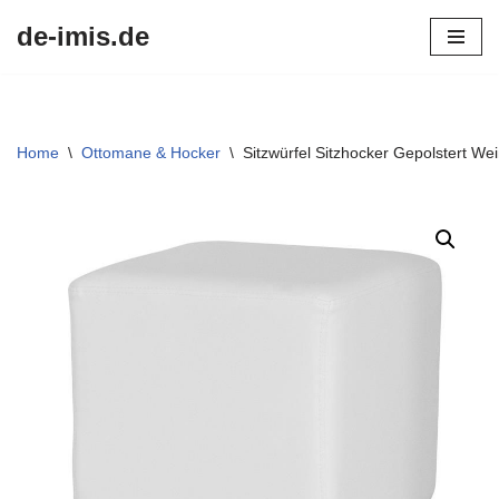
de-imis.de
Przejdź
do
treści
Home
\
Ottomane & Hocker
\
Sitzwürfel Sitzhocker Gepolstert W