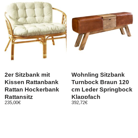
2er Sitzbank mit
Wohnling Sitzbank
Kissen Rattanbank
Turnbock Braun 120
Rattan Hockerbank
cm Leder Springbock
Rattansitz
Klappfach
235,00
€
392,72
€
Rattansitzbank
Turnhocker