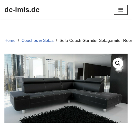
de-imis.de
Przejdź
do
treści
Home
\
Couches & Sofas
\
Sofa Couch Garnitur Sofagarnitur Ree