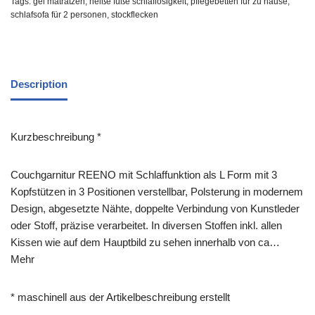
Tags:
gel matratzen
,
heiße füße schlaflosigkeit
,
pflegebetten für zu hause
,
schlafsofa für 2 personen
,
stockflecken
Description
Kurzbeschreibung *
Couchgarnitur REENO mit Schlaffunktion als L Form mit 3
Kopfstützen in 3 Positionen verstellbar, Polsterung in modernem
Design, abgesetzte Nähte, doppelte Verbindung von Kunstleder
oder Stoff, präzise verarbeitet. In diversen Stoffen inkl. allen
Kissen wie auf dem Hauptbild zu sehen innerhalb von ca…
Mehr
* maschinell aus der Artikelbeschreibung erstellt