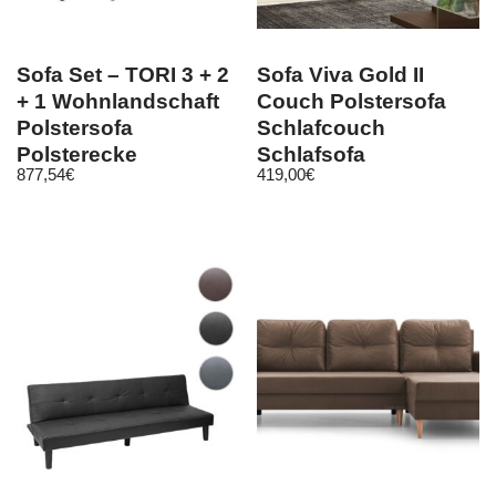
Sofa Set – TORI 3 + 2
Sofa Viva Gold II
+ 1 Wohnlandschaft
Couch Polstersofa
Polstersofa
Schlafcouch
Polsterecke
Schlafsofa
877,54
€
419,00
€
Schlaffunktion
Bettkasten
Bettfunktion