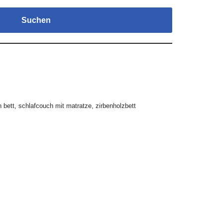
Suchen
 bett
,
schlafcouch mit matratze
,
zirbenholzbett