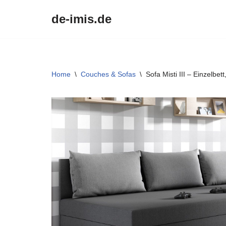
de-imis.de
Przejdź
do
treści
Home
\
Couches & Sofas
\
Sofa Misti III – Einzelbe