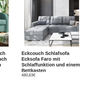
uch
Eckcouch Schlafsofa
uch
Ecksofa Faro mit
n
Schlaffunktion und einem
Bettkasten
480,63
€