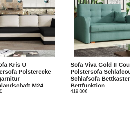
fa Kris U
Sofa Viva Gold II Co
ersofa Polsterecke
Polstersofa Schlafco
arnitur
Schlafsofa Bettkaste
landschaft M24
Bettfunktion
€
419,00
€