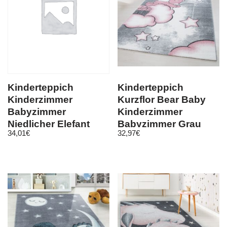
Kinderteppich
Kinderteppich
Kinderzimmer
Kurzflor Bear Baby
Babyzimmer
Kinderzimmer
Niedlicher Elefant
Babyzimmer Grau
34,01
€
32,97
€
Grau Blue Weis Oeko
Weiss Pink Meliert
Tex