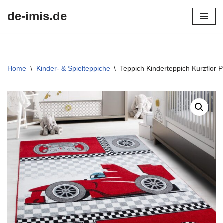
de-imis.de
Przejdź
do
treści
Home
\
Kinder- & Spielteppiche
\
Teppich Kinderteppich Kurzflor