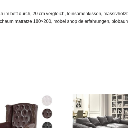
ich im bett durch, 20 cm vergleich, leinsamenkissen, massivholzbet
ltschaum matratze 180×200, möbel shop de erfahrungen, biobau