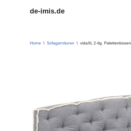
de-imis.de
Przejdź
do
treści
Home
\
Sofagarnituren
\
vidaXL 2-tlg. Palettenkissen