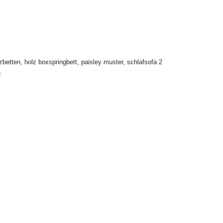
zbetten
,
holz boxspringbett
,
paisley muster
,
schlafsofa 2
n