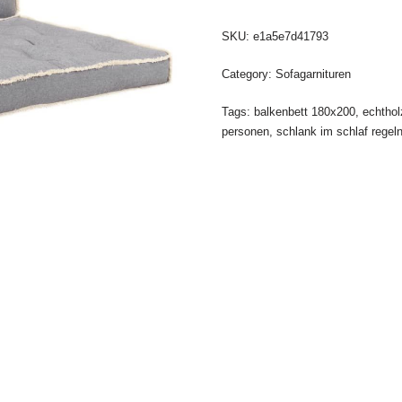
SKU:
e1a5e7d41793
Category:
Sofagarnituren
Tags:
balkenbett 180x200
,
echthol
personen
,
schlank im schlaf regel