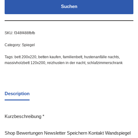
Suchen
SKU:
f348f488fbfb
Category:
Spiegel
Tags:
bett 200x220
,
betten kaufen
,
familienbett
,
hustenanfälle nachts
,
massivholzbett 120x200
,
reizhusten in der nacht
,
schlafzimmerschrank
Description
Kurzbeschreibung *
Shop Bewertungen Newsletter Speichern Kontakt Wandspiegel