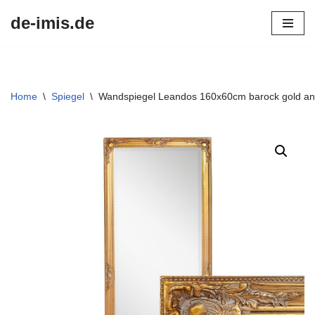
de-imis.de
Przejdź
do
treści
Home
\
Spiegel
\
Wandspiegel Leandos 160x60cm barock gold an