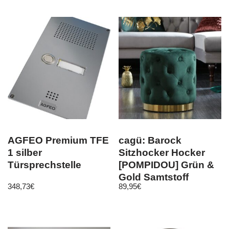
AGFEO Premium TFE
cagü: Barock
1 silber
Sitzhocker Hocker
Türsprechstelle
[POMPIDOU] Grün &
Gold Samtstoff
348,73
€
89,95
€
Gesteppt 36cm x
40cm