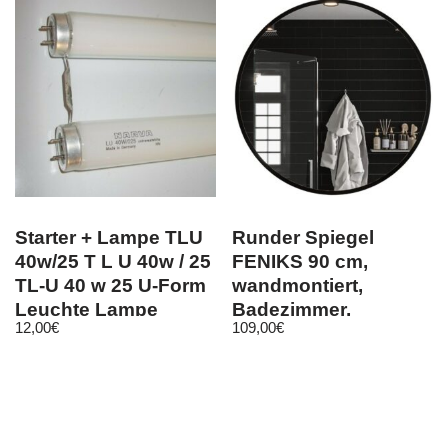
Starter + Lampe TLU
Runder Spiegel
40w/25 T L U 40w / 25
FENIKS 90 cm,
TL-U 40 w 25 U-Form
wandmontiert,
Leuchte Lampe
Badezimmer,
12,00
€
109,00
€
hängend, Modern
Design