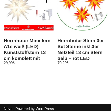
Herrnhuter Ministern
Herrnhuter Stern 3er
A1e weiß (LED)
Set Sterne inkl.3er
Kunststoffstern 13
Netzteil 13 cm Stern
cm komplett mit
gelb – rot LED
29,99
€
70,29
€
Netzgerät
Komplett
Neve
| Powered by
WordPress