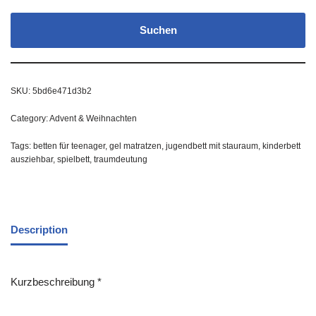
Suchen
SKU:
5bd6e471d3b2
Category:
Advent & Weihnachten
Tags:
betten für teenager
,
gel matratzen
,
jugendbett mit stauraum
,
kinderbett
ausziehbar
,
spielbett
,
traumdeutung
Description
Kurzbeschreibung *