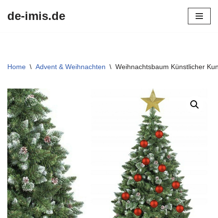
de-imis.de
Przejdź
do
treści
Home
\
Advent & Weihnachten
\
Weihnachtsbaum Künstlicher K