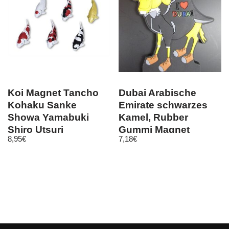
Koi Magnet Tancho
Dubai Arabische
Kohaku Sanke
Emirate schwarzes
Showa Yamabuki
Kamel, Rubber
Shiro Utsuri
Gummi Magnet
8,95
€
7,18
€
Geschenk Teich
Souvenir(113)