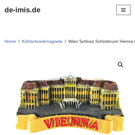
de-imis.de
Przejdź
do
treści
Home
\
Kühlschrankmagnete
\
Wien Schloss Schönbrunn Vienna Ö