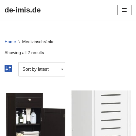
de-imis.de
Przejdź
do
treści
Home
\
Medizinschränke
Showing all 2 results