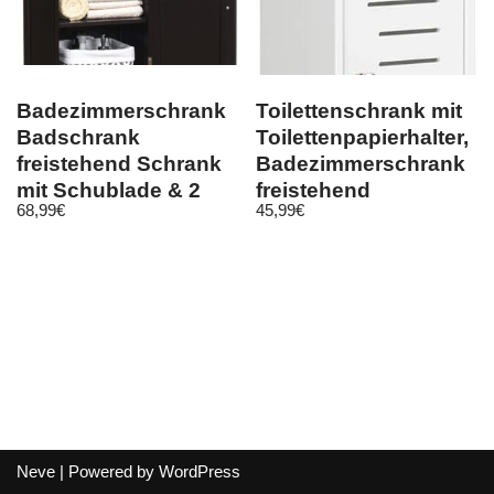
Badezimmerschrank
Toilettenschrank mit
Badschrank
Toilettenpapierhalter,
freistehend Schrank
Badezimmerschrank
mit Schublade & 2
freistehend
68,99
€
45,99
€
Regale Midischrank
15x17x80cm
Neve
| Powered by
WordPress