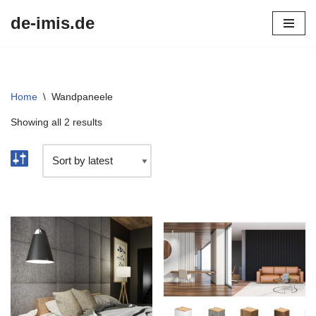
de-imis.de
Przejdź
do
treści
Home
\
Wandpaneele
Showing all 2 results