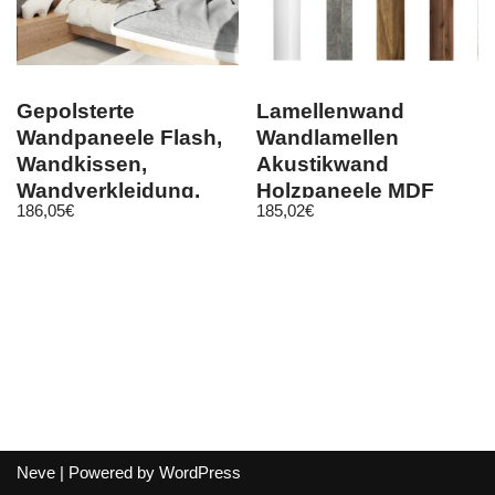
Gepolsterte
Lamellenwand
Wandpaneele Flash,
Wandlamellen
Wandkissen,
Akustikwand
Wandverkleidung,
Holzpaneele MDF
186,05
€
185,02
€
diverse Farben,
28x37mm 12 Stück
40x40cm
von Clamaro
Neve
| Powered by
WordPress