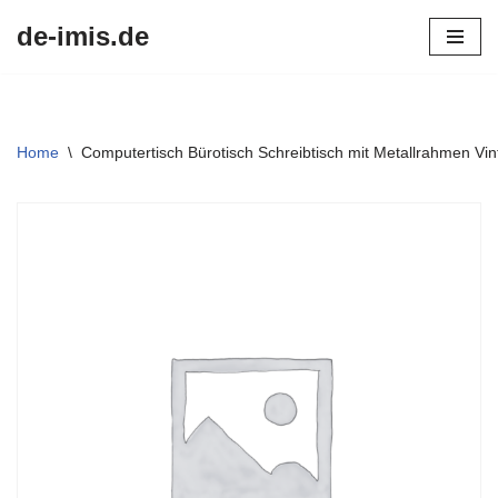
de-imis.de
Przejdź
do
treści
Home
\
Computertisch Bürotisch Schreibtisch mit Metallrahmen V