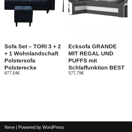
Sofa Set – TORI 3 + 2
Ecksofa GRANDE
+ 1 Wohnlandschaft
MIT REGAL UND
Polstersofa
PUFFS mit
Polsterecke
Schlaffunktion BEST
877,54
€
577,79
€
Schlaffunktion
Schlafsofa! Hit!
Neve
| Powered by
WordPress