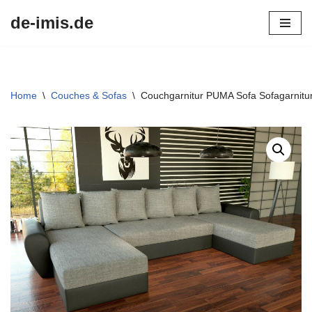
de-imis.de
Przejdź
do
treści
Home
\
Couches & Sofas
\
Couchgarnitur PUMA Sofa Sofagarnitur