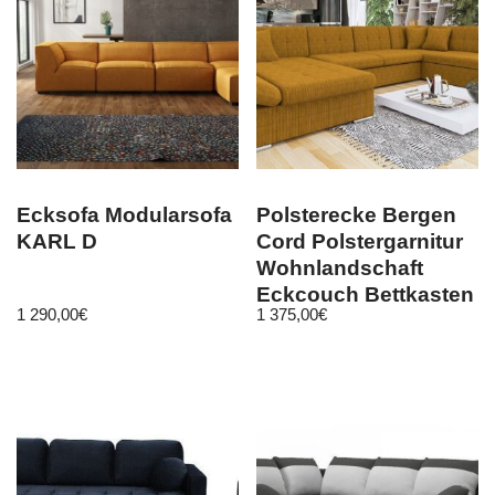
Ecksofa Modularsofa
Polsterecke Bergen
KARL D
Cord Polstergarnitur
Wohnlandschaft
Eckcouch Bettkasten
1 290,00
€
1 375,00
€
Ecksofa