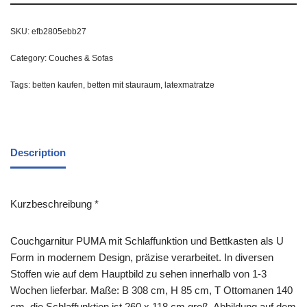
SKU:
efb2805ebb27
Category:
Couches & Sofas
Tags:
betten kaufen
,
betten mit stauraum
,
latexmatratze
Description
Kurzbeschreibung *
Couchgarnitur PUMA mit Schlaffunktion und Bettkasten als U
Form in modernem Design, präzise verarbeitet. In diversen
Stoffen wie auf dem Hauptbild zu sehen innerhalb von 1-3
Wochen lieferbar. Maße: B 308 cm, H 85 cm, T Ottomanen 140
cm, die Schlaffunktion ist 260 x 118 cm groß. Abbildung auf dem