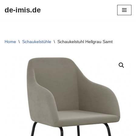
de-imis.de
Przejdź
do
treści
Home
\
Schaukelstühle
\
Schaukelstuhl Hellgrau Samt