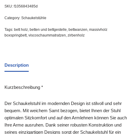
SKU:
f1056843485d
Category:
Schaukelstühle
Tags:
bett holz
,
betten und bettgestelle
,
bettwanzen
,
massivholz
boxspringbett
,
viscoschaummatratzen
,
zirbenholz
Description
Kurzbeschreibung *
Der Schaukelstuhl im modernden Design ist stilvoll und sehr
bequem. Mit weichem Samt bezogen, bietet Ihnen der Stuhl
optimalen Sitzkomfort und auf den Armlehnen können Sie auch
Ihre Arme ausruhen. Dank seiner robusten Konstruktion und
seines einzigartigen Designs sorgt der Schaukelstuhl für ein