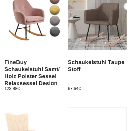
FineBuy
Schaukelstuhl Taupe
Schaukelstuhl Samt/
Stoff
Holz Polster Sessel
Relaxsessel Design
123,98
€
67,64
€
Schaukelsessel