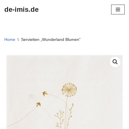
de-imis.de
Przejdź
do
treści
Home
\
Servietten „Wunderland Blumen”