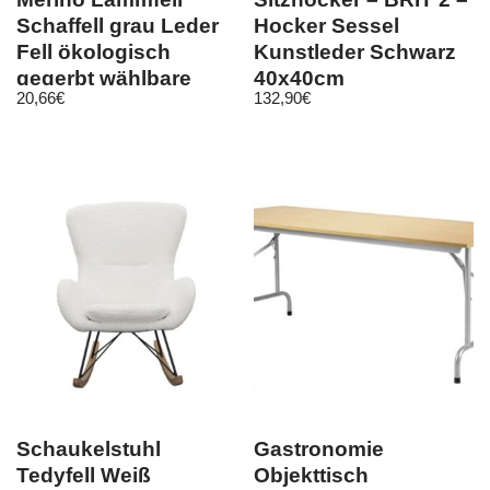
Schaffell grau Leder
Hocker Sessel
Fell ökologisch
Kunstleder Schwarz
gegerbt wählbare
40x40cm
20,66
€
132,90
€
Größe
Schaukelstuhl
Gastronomie
Tedyfell Weiß
Objekttisch