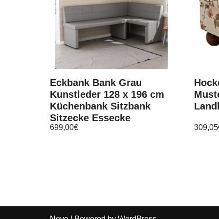
Eckbank Bank Grau
Hocke
Kunstleder 128 x 196 cm
Must
Küchenbank Sitzbank
Landh
Sitzecke Essecke
699,00
€
309,05
Neve
| Powered by
WordPress