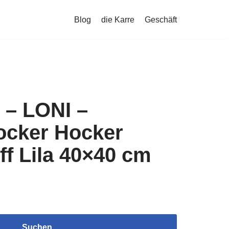
Blog
die Karre
Geschäft
 – LONI –
cker Hocker
ff Lila 40×40 cm
Suchen