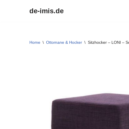
de-imis.de
Przejdź
do
treści
Home
\
Ottomane & Hocker
\
Sitzhocker – LONI – S