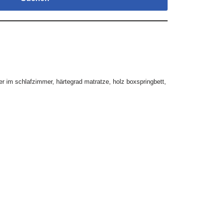
er im schlafzimmer
,
härtegrad matratze
,
holz boxspringbett
,