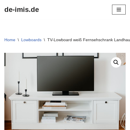
de-imis.de
Przejdź
do
treści
Home
\
Lowboards
\
TV-Lowboard weiß Fernsehschrank Landhau