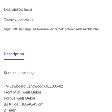
SKU:
adb60c08ace8
Category:
Lowboards
Tags:
bett überlänge
,
bettwanzen
,
einzelbett
,
schwebende nachttische
Description
Kurzbeschreibung
TV-Lowboard Landwood GE1905-02
Front MDF weiß Dekor
Korpus weiß Dekor
B/H/T ca.: 160/48/45 cm
2 Türen