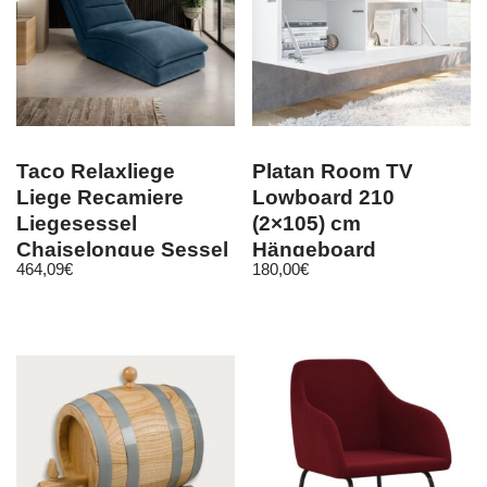
Taco Relaxliege
Platan Room TV
Liege Recamiere
Lowboard 210
Liegesessel
(2×105) cm
Chaiselongue Sessel
Hängeboard
464,09
€
180,00
€
Wellnessliege
Hochglanz Board
Schrank Wohnwand