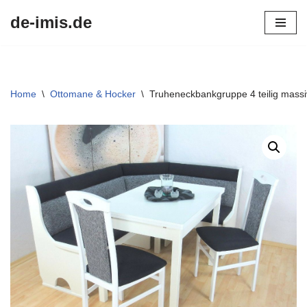
de-imis.de
Przejdź
do
treści
Home
\
Ottomane & Hocker
\
Truheneckbankgruppe 4 teilig massi