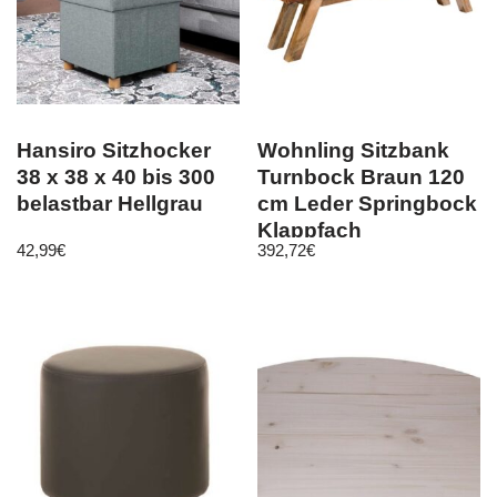
Hansiro Sitzhocker
Wohnling Sitzbank
38 x 38 x 40 bis 300
Turnbock Braun 120
belastbar Hellgrau
cm Leder Springbock
Klappfach
42,99
€
392,72
€
Turnhocker