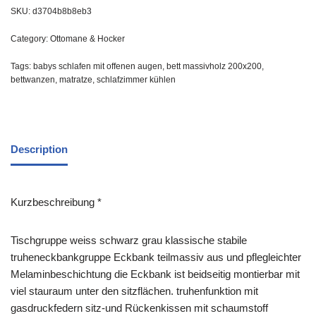
SKU:
d3704b8b8eb3
Category:
Ottomane & Hocker
Tags:
babys schlafen mit offenen augen
,
bett massivholz 200x200
,
bettwanzen
,
matratze
,
schlafzimmer kühlen
Description
Kurzbeschreibung *
Tischgruppe weiss schwarz grau klassische stabile
truheneckbankgruppe Eckbank teilmassiv aus und pflegleichter
Melaminbeschichtung die Eckbank ist beidseitig montierbar mit
viel stauraum unter den sitzflächen. truhenfunktion mit
gasdruckfedern sitz-und Rückenkissen mit schaumstoff