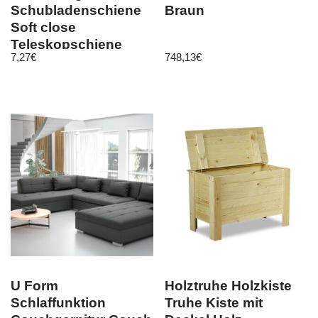
Schubladenschiene
Braun
Soft close
Teleskopschiene
7,27
€
748,13
€
Führungsschienen
EDB45ST
U Form
Holztruhe Holzkiste
Schlaffunktion
Truhe Kiste mit