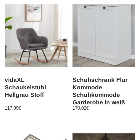
vidaXL
Schuhschrank Flur
Schaukelstuhl
Kommode
Hellgrau Stoff
Schuhkommode
Garderobe in weiß
117,99
€
170,02
€
Landhaus Diele
Baxter