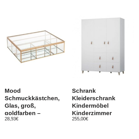
Mood
Schrank
Schmuckkästchen,
Kleiderschrank
Glas, groß,
Kindermöbel
goldfarben –
Kinderzimmer
28,93
€
255,00
€
Atmosphera
Jugendzimmer 4S3D
19 FIGO 150