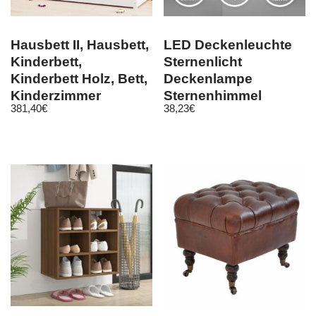
Hausbett II, Hausbett,
LED Deckenleuchte
Kinderbett,
Sternenlicht
Kinderbett Holz, Bett,
Deckenlampe
Kinderzimmer
Sternenhimmel
381,40
€
38,23
€
indirekt 33cm
schwarz