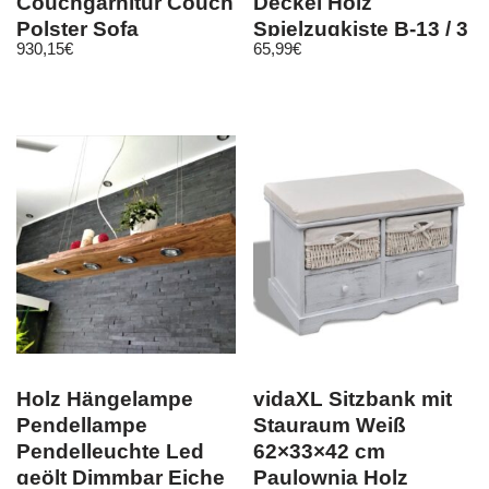
Couchgarnitur Couch
Deckel Holz
Polster Sofa
Spielzugkiste B-13 / 3
930,15
€
65,99
€
Wohnlandschaft
Farben*
Liberto U
Holz Hängelampe
vidaXL Sitzbank mit
Pendellampe
Stauraum Weiß
Pendelleuchte Led
62×33×42 cm
geölt Dimmbar Eiche
Paulownia Holz