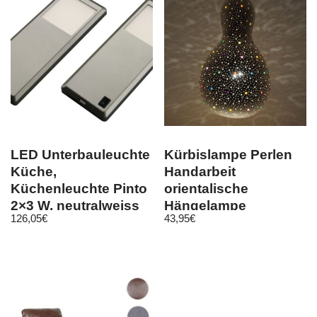
LED Unterbauleuchte
Kürbislampe Perlen
Küche,
Handarbeit
Küchenleuchte Pinto
orientalische
2×3 W, neutralweiss
Hängelampe
126,05
€
43,95
€
handgefertigt