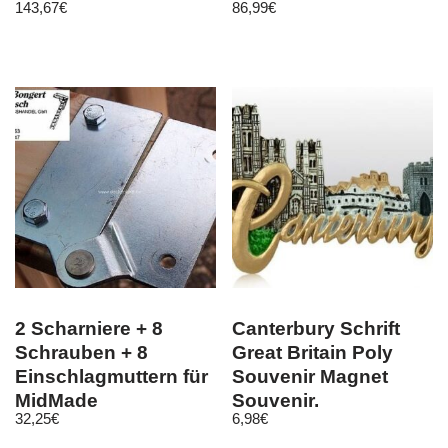
143,67
€
86,99
€
Nussbaum Unikat
2 Scharniere + 8
Canterbury Schrift
Schrauben + 8
Great Britain Poly
Einschlagmuttern für
Souvenir Magnet
MidMade
Souvenir,
32,25
€
6,98
€
Bodentreppen
Großbritannien