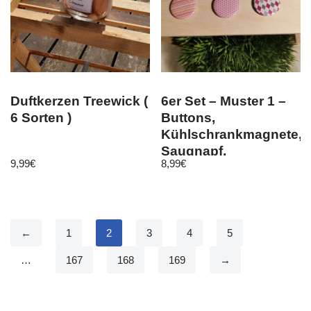
Duftkerzen Treewick (
6er Set – Muster 1 –
6 Sorten )
Buttons,
Kühlschrankmagnete,
Saugnapf,
9,99
€
8,99
€
Kleidermagnet
←
1
2
3
4
5
…
167
168
169
→