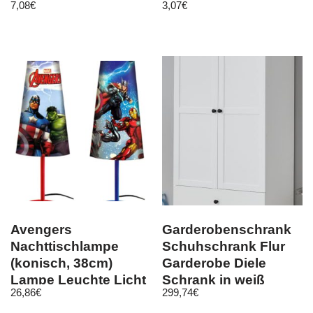
7,08
€
3,07
€
Figuren Süß!
Avengers
Garderobenschrank
Nachttischlampe
Schuhschrank Flur
(konisch, 38cm)
Garderobe Diele
Lampe Leuchte Licht
Schrank in weiß
26,86
€
299,74
€
Kinder Superhelden
Landhaus Baxter