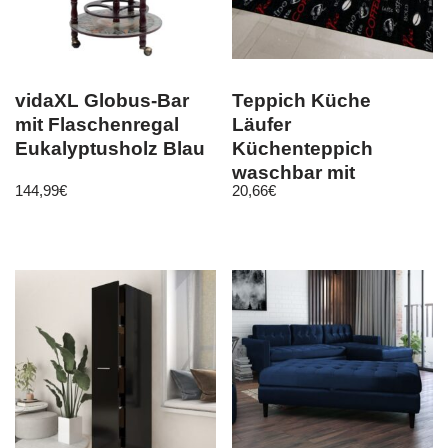
vidaXL Globus-Bar
Teppich Küche
mit Flaschenregal
Läufer
Eukalyptusholz Blau
Küchenteppich
waschbar mit
144,99
€
20,66
€
Schriftzug Coffee in
schwarz