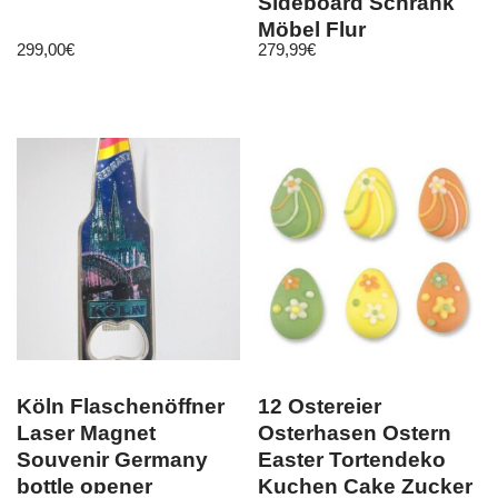
Sideboard Schrank
Möbel Flur
299,00
€
279,99
€
Wohnzimmer
Hochglanz
Köln Flaschenöffner
12 Ostereier
Laser Magnet
Osterhasen Ostern
Souvenir Germany
Easter Tortendeko
bottle opener
Kuchen Cake Zucker