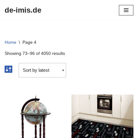
de-imis.de
Przejdź
do
treści
Home
\
Page 4
Showing 73–96 of 4050 results