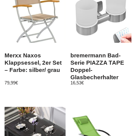
Merxx Naxos
bremermann Bad-
Klappsessel, 2er Set
Serie PIAZZA TAPE
– Farbe: silber/ grau
Doppel-
Glasbecherhalter
79,99
€
16,53
€
Glas & Edelstahl,
matt