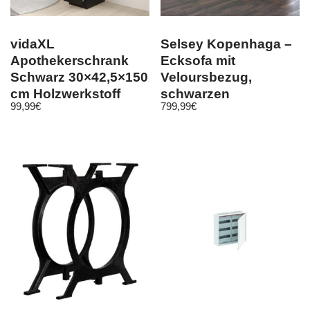
vidaXL
Selsey Kopenhaga –
Apothekerschrank
Ecksofa mit
Schwarz 30×42,5×150
Veloursbezug,
cm Holzwerkstoff
schwarzen
99,99
€
799,99
€
Holzbeinen 225 breit