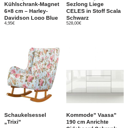
Kühlschrank-Magnet
Sezlong Liege
6×8 cm – Harley-
CELES in Stoff Scala
Davidson Logo Blue
Schwarz
4,95
€
528,00
€
Schaukelsessel
Kommode” Vaasa”
„Trixi”
190 cm Anrichte