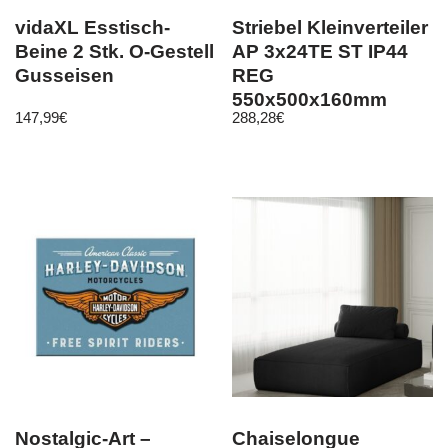
vidaXL Esstisch-
Striebel Kleinverteiler
Beine 2 Stk. O-Gestell
AP 3x24TE ST IP44
Gusseisen
REG
550x500x160mm
147,99
€
288,28
€
ET135,1mm geschl
CA23V
Nostalgic-Art –
Chaiselongue