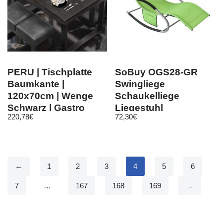
PERU | Tischplatte
SoBuy OGS28-GR
Baumkante |
Swingliege
120x70cm | Wenge
Schaukelliege
Schwarz | Gastro
Liegestuhl
220,78
€
72,30
€
Massivholzplatte
Gartenliege mit
Tasche, Grün
←
1
2
3
4
5
6
7
…
167
168
169
→