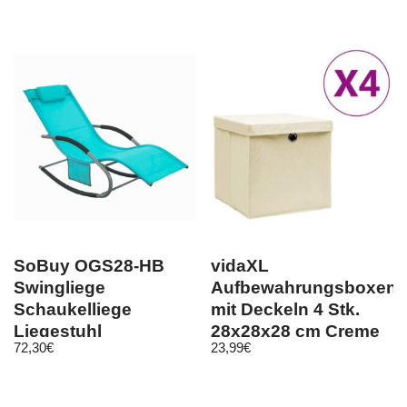
SoBuy OGS28-HB
vidaXL
Swingliege
Aufbewahrungsboxen
Schaukelliege
mit Deckeln 4 Stk.
Liegestuhl
28x28x28 cm Creme
72,30
€
23,99
€
Gartenliege mit
Tasche, Türkis