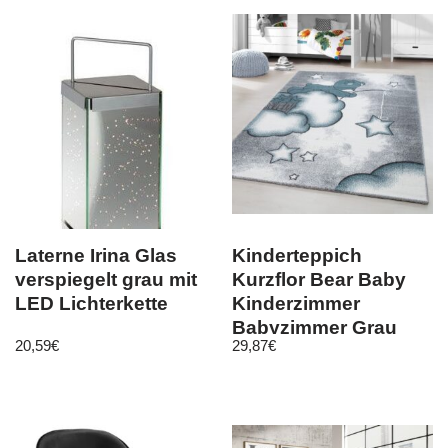
Laterne Irina Glas
Kinderteppich
verspiegelt grau mit
Kurzflor Bear Baby
LED Lichterkette
Kinderzimmer
Babyzimmer Grau
20,59
€
29,87
€
Weiss Blue Meliert